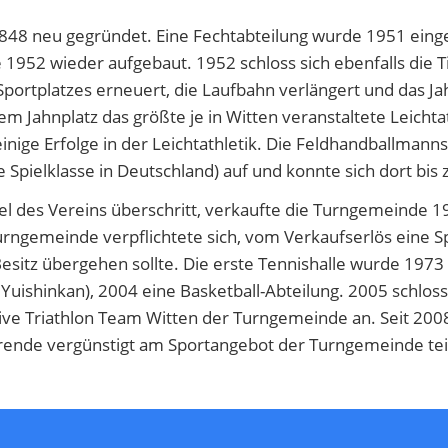
48 neu gegründet. Eine Fechtabteilung wurde 1951 eing
e 1952 wieder aufgebaut. 1952 schloss sich ebenfalls die 
ortplatzes erneuert, die Laufbahn verlängert und das Ja
 Jahnplatz das größte je in Witten veranstaltete Leichtat
nige Erfolge in der Leichtathletik. Die Feldhandballmann
e Spielklasse in Deutschland) auf und konnte sich dort bis
el des Vereins überschritt, verkaufte die Turngemeinde 19
urngemeinde verpflichtete sich, vom Verkaufserlös eine Sp
n Besitz übergehen sollte. Die erste Tennishalle wurde 19
 Yuishinkan), 2004 eine Basketball-Abteilung. 2005 schlos
ve Triathlon Team Witten der Turngemeinde an. Seit 200
ierende vergünstigt am Sportangebot der Turngemeinde t