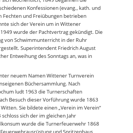
chiedenen Konfessionen (evang., kath. und
em Fechten und Freiübungen betrieben
nnte sich der Verein um in Wittener
1949 wurde der Pachtvertrag gekündigt. Die
ng von Schwimmunterricht in der Ruhr
gestellt. Superintendent Friedrich August
icher Entweihung des Sonntags an, was in
r unter neuem Namen Wittener Turnverein
ereinseigenen Büchersammlung. Nach
hum ludt 1963 die Turnerschaften
ach Besuch dieser Vorführung wurde 1863
itten. Sie bildete einen „Verein im Verein“
chloss sich der im gleichen Jahr
lkonsum wurde die Turnerfeuerwehr 1868
he Feuerwehrausrüstung und Spritzenhaus