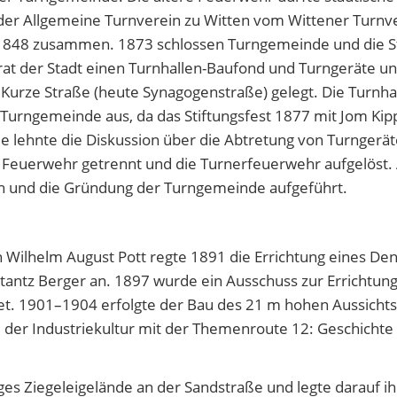
der Allgemeine Turnverein zu Witten vom Wittener Turnve
1848 zusammen. 1873 schlossen Turngemeinde und die St
rat der Stadt einen Turnhallen-Baufond und Turngeräte 
urze Straße (heute Synagogenstraße) gelegt. Die Turnhalle
er Turngemeinde aus, da das Stiftungsfest 1877 mit Jom K
 lehnte die Diskussion über die Abtretung von Turngerät
 Feuerwehr getrennt und die Turnerfeuerwehr aufgelöst. 
ahn und die Gründung der Turngemeinde aufgeführt.
 Wilhelm August Pott regte 1891 die Errichtung eines D
antz Berger an. 1897 wurde ein Ausschuss zur Errichtung
. 1901–1904 erfolgte der Bau des 21 m hohen Aussichtst
 der Industriekultur mit der Themenroute 12: Geschicht
s Ziegeleigelände an der Sandstraße und legte darauf ihr