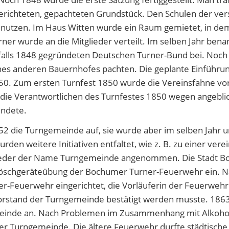
richteten, gepachteten Grundstück. Den Schulen der vers
u nutzen. Im Haus Witten wurde ein Raum gemietet, in d
rner wurde an die Mitglieder verteilt. Im selben Jahr bena
lls 1848 gegründeten Deutschen Turner-Bund bei. Noch 
es anderen Bauernhofes pachten. Die geplante Einführu
50. Zum ersten Turnfest 1850 wurde die Vereinsfahne vor
te die Verantwortlichen des Turnfestes 1850 wegen angebl
endete.
852 die Turngemeinde auf, sie wurde aber im selben Jah
rden weitere Initiativen entfaltet, wie z. B. zu einer v
er der Name Turngemeinde angenommen. Die Stadt Boc
öschgeräteübung der Bochumer Turner-Feuerwehr ein. N
-Feuerwehr eingerichtet, die Vorläuferin der Feuerwehr W
orstand der Turngemeinde bestätigt werden musste. 1863 s
einde an. Nach Problemen im Zusammenhang mit Alkoho
der Turngemeinde. Die ältere Feuerwehr durfte städtisc