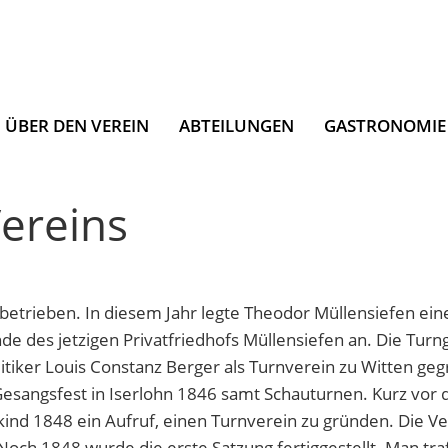
ÜBER DEN VEREIN
ABTEILUNGEN
GASTRONOMIE
ereins
betrieben. In diesem Jahr legte Theodor Müllensiefen eine
de des jetzigen Privatfriedhofs Müllensiefen an. Die Tu
litiker Louis Constanz Berger als Turnverein zu Witten 
Gesangsfest in Iserlohn 1846 samt Schauturnen. Kurz vor 
ind 1848 ein Aufruf, einen Turnverein zu gründen. Die 
Noch 1848 wurde die erste Satzung fertiggestellt. Man tra