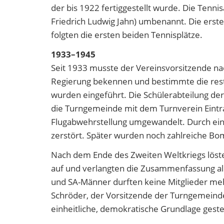
der bis 1922 fertiggestellt wurde. Die Tenni
Friedrich Ludwig Jahn) umbenannt. Die erst
folgten die ersten beiden Tennisplätze.
1933–1945
Seit 1933 musste der Vereinsvorsitzende nac
Regierung bekennen und bestimmte die restl
wurden eingeführt. Die Schülerabteilung d
die Turngemeinde mit dem Turnverein Eintr
Flugabwehrstellung umgewandelt. Durch eine
zerstört. Später wurden noch zahlreiche Bom
Nach dem Ende des Zweiten Weltkriegs löste
auf und verlangten die Zusammenfassung all
und SA-Männer durften keine Mitglieder meh
Schröder, der Vorsitzende der Turngemeinde,
einheitliche, demokratische Grundlage gest