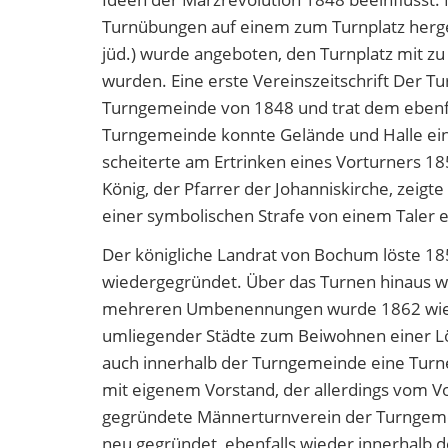
Turnübungen auf einem zum Turnplatz herge
jüd.) wurde angeboten, den Turnplatz mit z
wurden. Eine erste Vereinszeitschrift Der Tu
Turngemeinde von 1848 und trat dem ebenfa
Turngemeinde konnte Gelände und Halle ein
scheiterte am Ertrinken eines Vorturners 18
König, der Pfarrer der Johanniskirche, zeig
einer symbolischen Strafe von einem Taler 
Der königliche Landrat von Bochum löste 1
wiedergegründet. Über das Turnen hinaus wu
mehreren Umbenennungen wurde 1862 wied
umliegender Städte zum Beiwohnen einer L
auch innerhalb der Turngemeinde eine Turner
mit eigenem Vorstand, der allerdings vom V
gegründete Männerturnverein der Turngem
neu gegründet, ebenfalls wieder innerhalb 